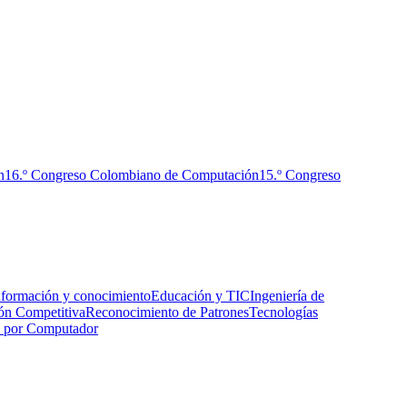
n
16.º Congreso Colombiano de Computación
15.º Congreso
nformación y conocimiento
Educación y TIC
Ingeniería de
ón Competitiva
Reconocimiento de Patrones
Tecnologías
n por Computador