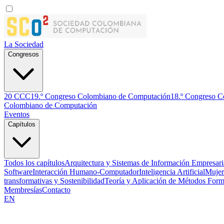
La Sociedad
Congresos
20 CCC
19.º Congreso Colombiano de Computación
18.º Congreso 
Colombiano de Computación
Eventos
Capítulos
Todos los capítulos
Arquitectura y Sistemas de Información Empresari
Software
Interacción Humano-Computador
Inteligencia Artificial
Mujer
transformativas y Sostenibilidad
Teoría y Aplicación de Métodos Form
Membresías
Contacto
EN