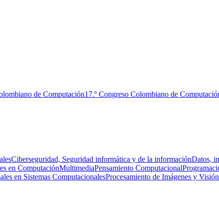
Colombiano de Computación
17.º Congreso Colombiano de Computació
ales
Ciberseguridad, Seguridad informática y de la información
Datos, i
es en Computación
Multimedia
Pensamiento Computacional
Programaci
ales en Sistemas Computacionales
Procesamiento de Imágenes y Visió