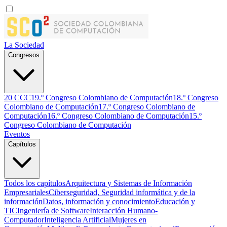
La Sociedad
Congresos
20 CCC
19.º Congreso Colombiano de Computación
18.º Congreso
Colombiano de Computación
17.º Congreso Colombiano de
Computación
16.º Congreso Colombiano de Computación
15.º
Congreso Colombiano de Computación
Eventos
Capítulos
Todos los capítulos
Arquitectura y Sistemas de Información
Empresariales
Ciberseguridad, Seguridad informática y de la
información
Datos, información y conocimiento
Educación y
TIC
Ingeniería de Software
Interacción Humano-
Computador
Inteligencia Artificial
Mujeres en