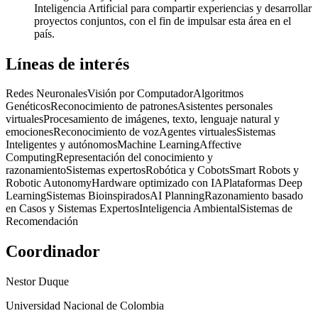
Inteligencia Artificial para compartir experiencias y desarrollar
proyectos conjuntos, con el fin de impulsar esta área en el
país.
Líneas de interés
Redes Neuronales
Visión por Computador
Algoritmos
Genéticos
Reconocimiento de patrones
Asistentes personales
virtuales
Procesamiento de imágenes, texto, lenguaje natural y
emociones
Reconocimiento de voz
Agentes virtuales
Sistemas
Inteligentes y autónomos
Machine Learning
Affective
Computing
Representación del conocimiento y
razonamiento
Sistemas expertos
Robótica y Cobots
Smart Robots y
Robotic Autonomy
Hardware optimizado con IA
Plataformas Deep
Learning
Sistemas Bioinspirados
AI Planning
Razonamiento basado
en Casos y Sistemas Expertos
Inteligencia Ambiental
Sistemas de
Recomendación
Coordinador
Nestor Duque
Universidad Nacional de Colombia