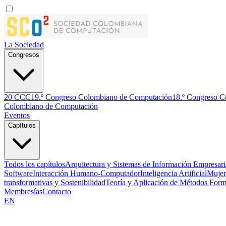
La Sociedad
Congresos
20 CCC
19.º Congreso Colombiano de Computación
18.º Congreso 
Colombiano de Computación
Eventos
Capítulos
Todos los capítulos
Arquitectura y Sistemas de Información Empresari
Software
Interacción Humano-Computador
Inteligencia Artificial
Mujer
transformativas y Sostenibilidad
Teoría y Aplicación de Métodos Form
Membresías
Contacto
EN