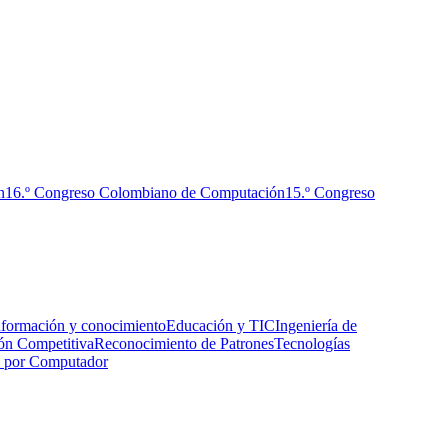
n
16.º Congreso Colombiano de Computación
15.º Congreso
nformación y conocimiento
Educación y TIC
Ingeniería de
ón Competitiva
Reconocimiento de Patrones
Tecnologías
n por Computador