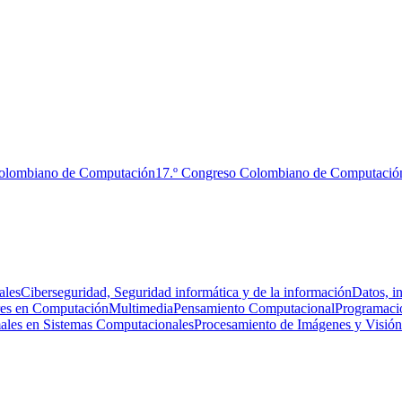
Colombiano de Computación
17.º Congreso Colombiano de Computació
ales
Ciberseguridad, Seguridad informática y de la información
Datos, i
es en Computación
Multimedia
Pensamiento Computacional
Programaci
ales en Sistemas Computacionales
Procesamiento de Imágenes y Visió